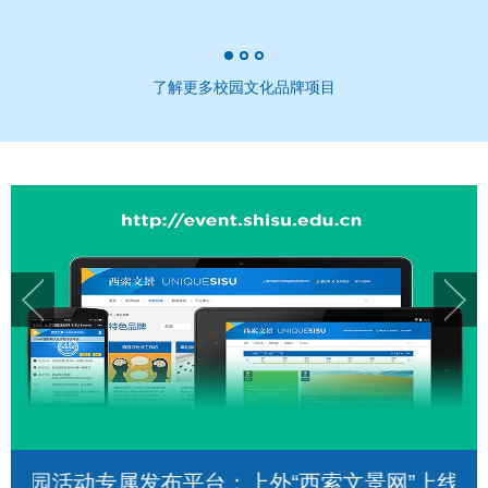
西索语魅
了解更多校园文化品牌项目
JUL
07
月
One's destination is never a place, but
校园活动专属发布平台：上外“西索文景网”上线
rather a new way of looking at things. -