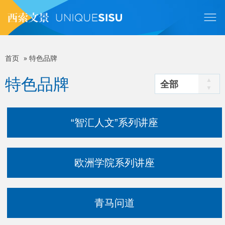
跳
转
到
主
要
内
首页
»
特色品牌
面
容
特色品牌
全部
包
屑
“智汇人文”系列讲座
欧洲学院系列讲座
青马问道