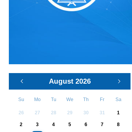
August
2026
Su
Mo
Tu
We
Th
Fr
Sa
26
27
28
29
30
31
1
2
3
4
5
6
7
8