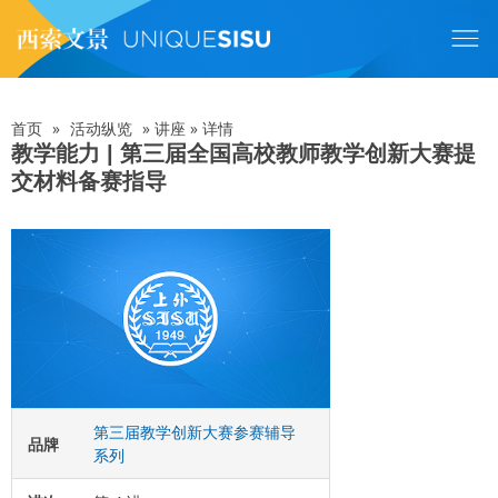
跳
转
到
主
要
内
首页
»
活动纵览
»
讲座
»
详情
面
容
教学能力 | 第三届全国高校教师教学创新大赛提
交材料备赛指导
包
屑
第三届教学创新大赛参赛辅导
品牌
系列