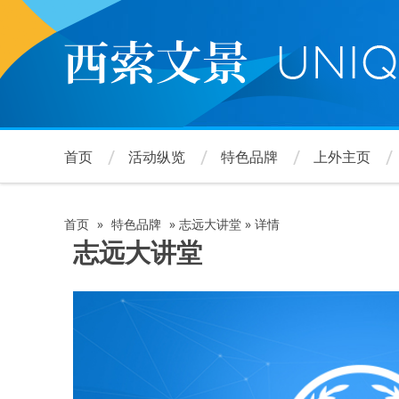
跳
转
到
主
要
内
容
首页
活动纵览
特色品牌
上外主页
首页
»
特色品牌
»
志远大讲堂
»
详情
面
志远大讲堂
包
屑