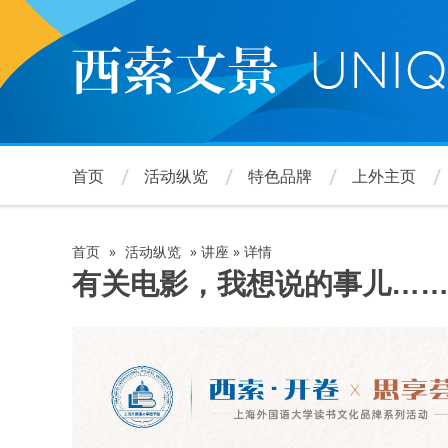
跳
转
到
主
要
内
容
首页
活动纵览
特色品牌
上外主页
首页
»
活动纵览
»
讲座
»
详情
面
有关电影，我想说的事儿…
包
屑