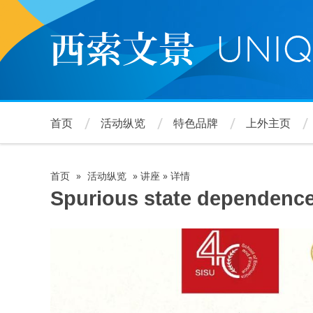
跳
转
到
主
要
内
容
首页
活动纵览
特色品牌
上外主页
首页
»
活动纵览
»
讲座
»
详情
面
Spurious state dependence,
包
屑