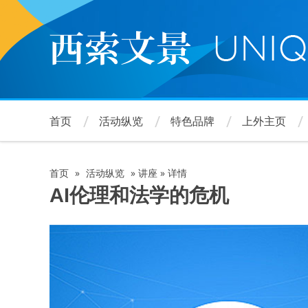
跳
转
到
主
要
内
容
首页
活动纵览
特色品牌
上外主页
首页
»
活动纵览
»
讲座
»
详情
面
AI伦理和法学的危机
包
屑