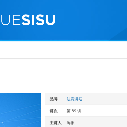
品牌
法意讲坛
讲次
第 89 讲
主讲人
冯象