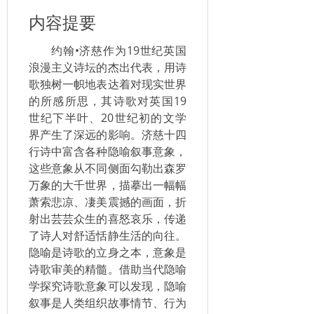
内容提要
约翰•济慈作为19世纪英国
浪漫主义诗坛的杰出代表，用诗
歌独树一帜地表达着对现实世界
的所感所思，其诗歌对英国19
世纪下半叶、20世纪初的文学
界产生了深远的影响。济慈十四
行诗中富含各种隐喻叙事意象，
这些意象从不同侧面勾勒出森罗
万象的大千世界，描摹出一幅幅
萧索悲凉、凄美震撼的画面，折
射出芸芸众生的喜怒哀乐，传递
了诗人对舒适恬静生活的向往。
隐喻是诗歌的立身之本，意象是
诗歌审美的精髓。借助当代隐喻
学探究诗歌意象可以发现，隐喻
叙事是人类组织故事情节、行为