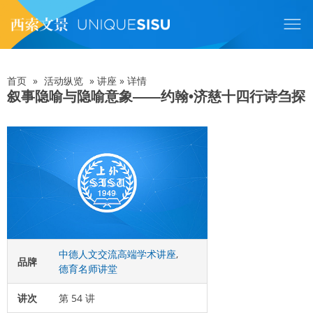
跳
转
到
主
要
内
首页
»
活动纵览
»
讲座
»
详情
面
容
叙事隐喻与隐喻意象——约翰•济慈十四行诗刍探
包
屑
中德人文交流高端学术讲座
,
品牌
德育名师讲堂
讲次
第 54 讲