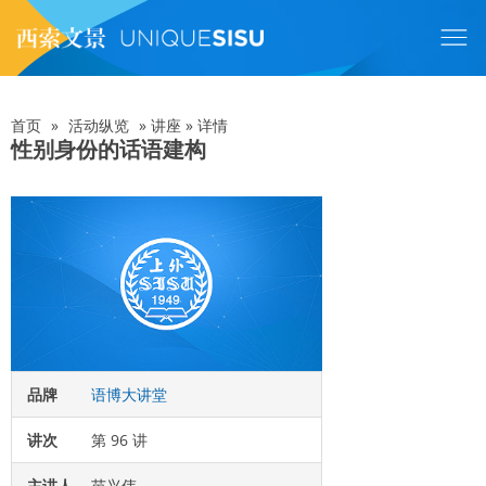
跳
转
到
主
要
内
首页
»
活动纵览
»
讲座
»
详情
面
容
性别身份的话语建构
包
屑
品牌
语博大讲堂
讲次
第 96 讲
主讲人
苗兴伟