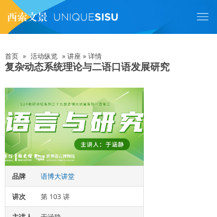
跳
转
到
主
要
内
首页
»
活动纵览
»
讲座
»
详情
面
容
复杂动态系统理论与二语口语发展研究
包
屑
品牌
语博大讲堂
讲次
第 103 讲
主讲人
于涵静