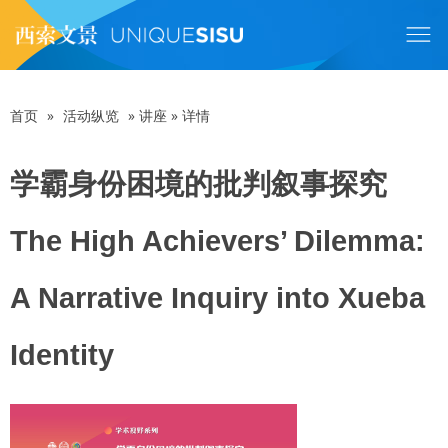
跳
转
到
主
要
内
首页
»
活动纵览
»
讲座
»
详情
面
容
包
学霸身份困境的批判叙事探究
屑
The High Achievers’ Dilemma:
A Narrative Inquiry into Xueba
Identity