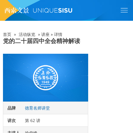
跳
转
到
主
要
内
首页
»
活动纵览
»
讲座
»
详情
面
容
党的二十届四中全会精神解读
包
屑
品牌
德育名师讲堂
讲次
第 62 讲
主讲人
徐俊峰