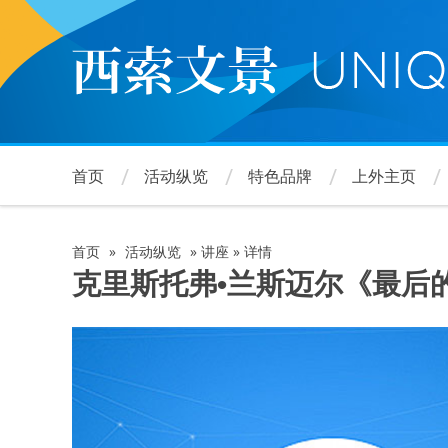
跳
转
到
主
要
内
容
首页
活动纵览
特色品牌
上外主页
首页
»
活动纵览
»
讲座
»
详情
面
克里斯托弗•兰斯迈尔《最后
包
屑