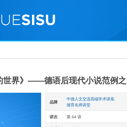
的世界》——德语后现代小说范例之
中德人文交流高端学术讲座
,
品牌
德育名师讲堂
讲次
第 64 讲