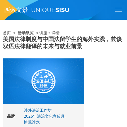
跳
转
到
主
要
内
首页
»
活动纵览
»
讲座
»
详情
面
容
美国法律制度与中国法留学生的海外实践，兼谈
双语法律翻译的未来与就业前景
包
屑
涉外法治工作坊
,
品牌
2026年法治文化宣传月
,
博观沙龙