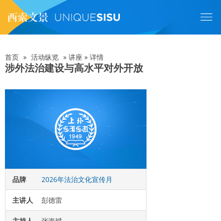
跳
转
到
主
要
内
首页
»
活动纵览
»
讲座
»
详情
面
容
涉外法治建设与高水平对外开放
包
屑
品牌
2026年法治文化宣传月
主讲人
彭德雷
主持人
张海斌