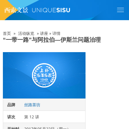
跳
转
到
主
要
内
首页
»
活动纵览
»
讲座
»
详情
面
容
“一带一路”与阿拉伯—伊斯兰问题治理
包
屑
品牌
丝路茶坊
讲次
第 12 讲
开始时
2017年05月22日（周一）