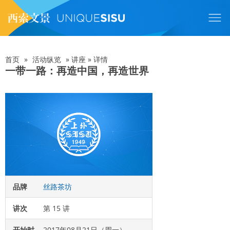
跳
转
到
主
要
内
首页
»
活动纵览
»
讲座
»
详情
面
容
一带一路：再造中国，再造世界
包
屑
品牌
丝路茶坊
讲次
第 15 讲
开始时
2017年08月21日（周一）