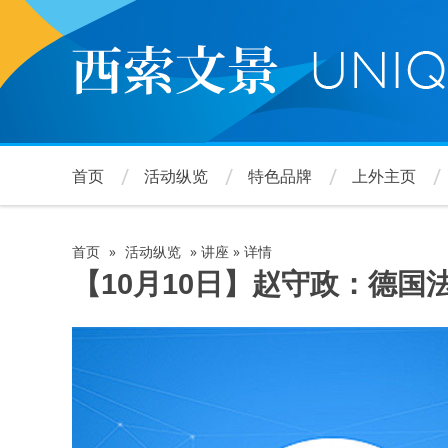
跳
转
到
主
要
内
容
首页
活动纵览
特色品牌
上外主页
首页
»
活动纵览
»
讲座
»
详情
面
【10月10日】赵守政：德国
包
屑