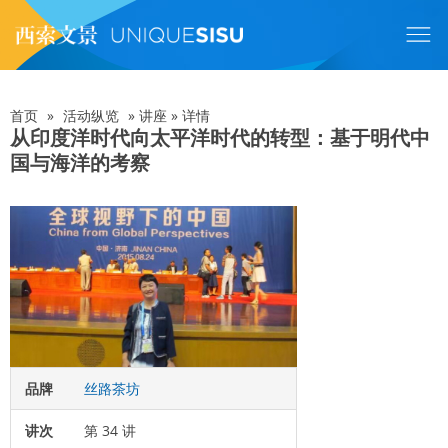
跳
转
到
主
要
内
首页
»
活动纵览
»
讲座
»
详情
面
容
从印度洋时代向太平洋时代的转型：基于明代中
国与海洋的考察
包
屑
品牌
丝路茶坊
讲次
第 34 讲