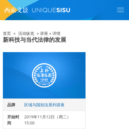
跳
转
到
主
要
内
首页
»
活动纵览
»
讲座
»
详情
面
容
新科技与当代法律的发展
包
屑
品牌
区域与国别法系列讲座
开始时
2019年11月12日（周二）
间
15:00