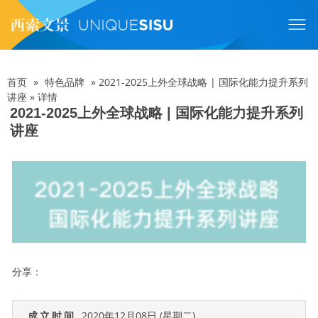
跳
转
到
主
要
内
首页
»
特色品牌
»
2021-2025上外全球战略 | 国际化能力提升系列
面
容
讲座
»
详情
2021-2025上外全球战略 | 国际化能力提升系列
包
讲座
屑
分享：
成立时间
2020年12月08日 (星期二)