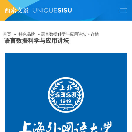
跳
转
到
主
要
内
首页
»
特色品牌
»
语言数据科学与应用讲坛
»
详情
面
容
语言数据科学与应用讲坛
包
屑