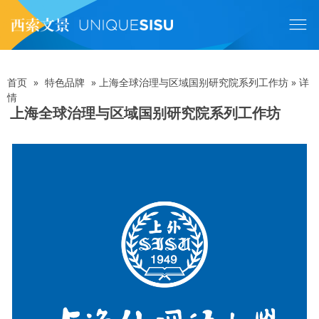
跳
转
到
主
要
内
首页
»
特色品牌
»
上海全球治理与区域国别研究院系列工作坊
»
详
面
容
情
上海全球治理与区域国别研究院系列工作坊
包
屑