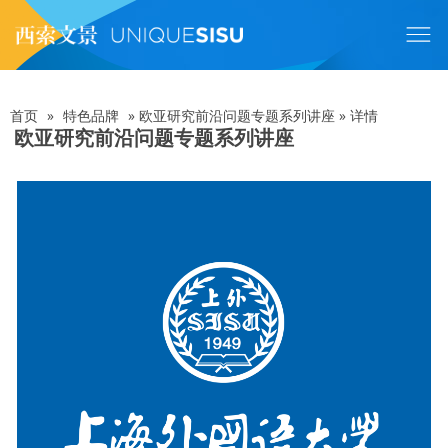
跳
转
到
主
要
内
首页
»
特色品牌
»
欧亚研究前沿问题专题系列讲座
»
详情
面
容
欧亚研究前沿问题专题系列讲座
包
屑