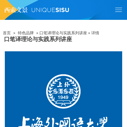
跳
转
到
主
要
内
首页
»
特色品牌
»
口笔译理论与实践系列讲座
»
详情
面
容
口笔译理论与实践系列讲座
包
屑