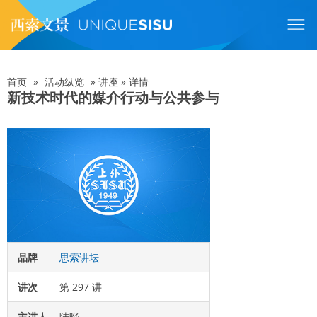
跳
转
到
主
要
内
首页
»
活动纵览
»
讲座
»
详情
面
容
新技术时代的媒介行动与公共参与
包
屑
品牌
思索讲坛
讲次
第 297 讲
主讲人
陆晔