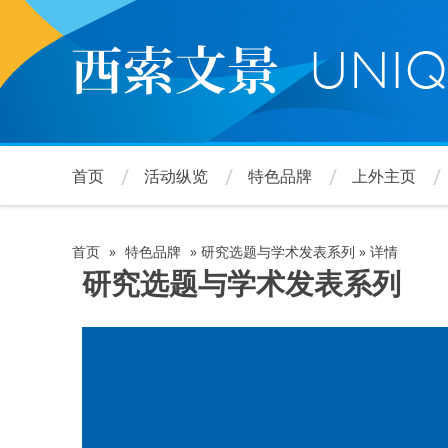
跳
转
到
主
要
内
容
首页
活动纵览
特色品牌
上外主页
首页
»
特色品牌
»
研究选题与学术发表系列
»
详情
面
研究选题与学术发表系列
包
屑