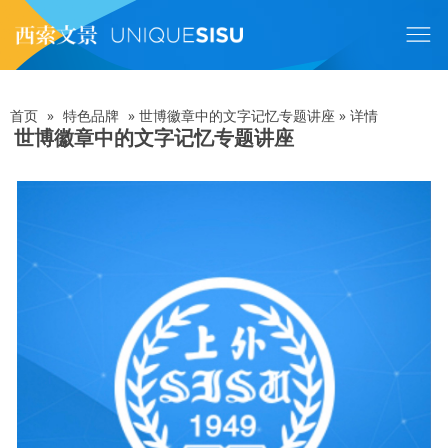
跳
转
到
主
要
内
首页
»
特色品牌
»
世博徽章中的文字记忆专题讲座
»
详情
面
容
世博徽章中的文字记忆专题讲座
包
屑