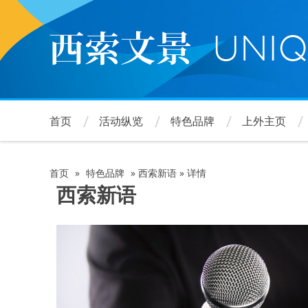
跳
转
到
主
要
内
容
首页
活动纵览
特色品牌
上外主页
首页
»
特色品牌
»
西索新语
»
详情
面
西索新语
包
屑