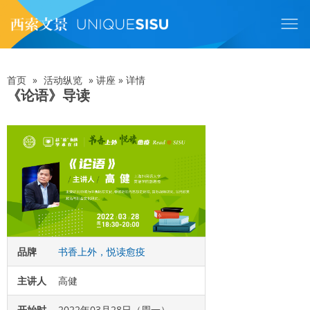
跳
转
到
主
要
内
首页
»
活动纵览
»
讲座
»
详情
面
容
《论语》导读
包
屑
品牌
书香上外，悦读愈疫
主讲人
高健
开始时
2022年03月28日（周一）