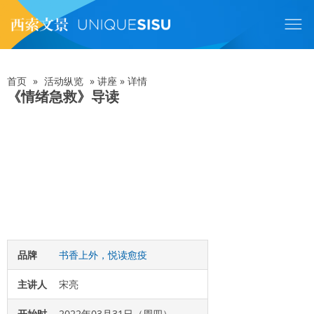
跳
转
到
主
要
内
首页
»
活动纵览
»
讲座
»
详情
面
容
《情绪急救》导读
包
屑
品牌
书香上外，悦读愈疫
主讲人
宋亮
开始时
2022年03月31日（周四）