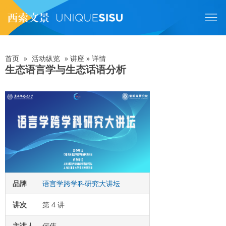
跳
转
到
主
要
内
首页
»
活动纵览
»
讲座
»
详情
面
容
生态语言学与生态话语分析
包
屑
品牌
语言学跨学科研究大讲坛
讲次
第 4 讲
主讲人
何伟