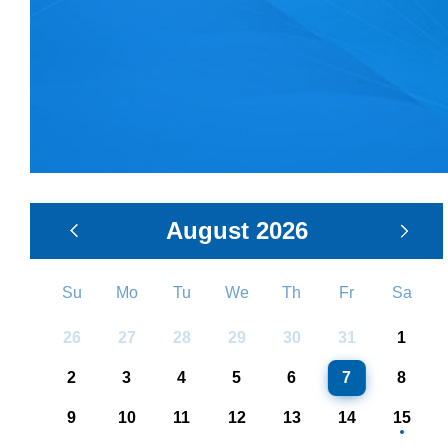
August
2026
Su
Mo
Tu
We
Th
Fr
Sa
26
27
28
29
30
31
1
2
3
4
5
6
7
8
9
10
11
12
13
14
15