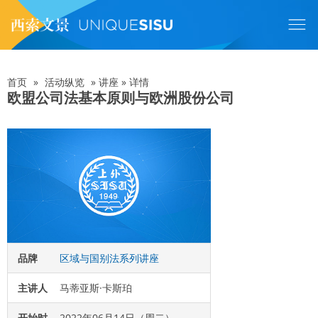
跳
转
到
主
要
内
首页
»
活动纵览
»
讲座
»
详情
面
容
欧盟公司法基本原则与欧洲股份公司
包
屑
品牌
区域与国别法系列讲座
主讲人
马蒂亚斯·卡斯珀
开始时
2022年06月14日（周二）