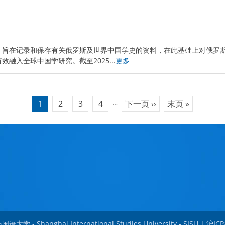
实施，旨在记录和保存有关俄罗斯及世界中国学史的资料，在此基础上对俄罗
入全球中国学研究。截至2025...
更多
1
2
3
4
…
下一页 ››
末页 »
当
Page
Page
Page
下
末
前
一
页
页
页
大学 - Shanghai International Studies University - SISU |
沪ICP