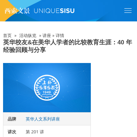
跳
转
到
主
要
内
首页
»
活动纵览
»
讲座
»
详情
面
容
英华校友&在美华人学者的比较教育生涯：40 年
经验回顾与分享
包
屑
品牌
英华人文系列讲座
讲次
第 201 讲