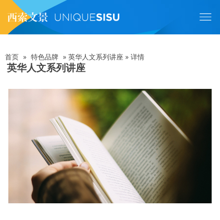
跳
转
到
主
要
内
首页
»
特色品牌
»
英华人文系列讲座
»
详情
面
容
英华人文系列讲座
包
屑