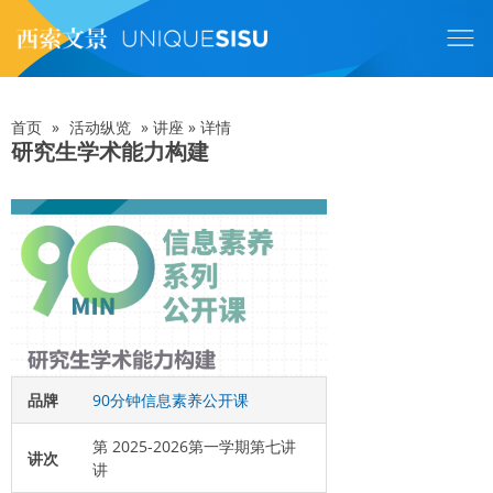
跳
转
到
主
要
内
首页
»
活动纵览
»
讲座
»
详情
面
容
研究生学术能力构建
包
屑
品牌
90分钟信息素养公开课
第 2025-2026第一学期第七讲
讲次
讲