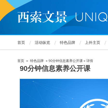
跳
转
到
主
要
内
容
首页
活动纵览
特色品牌
上外主页
首页
»
特色品牌
»
90分钟信息素养公开课
»
详情
面
90分钟信息素养公开课
包
屑