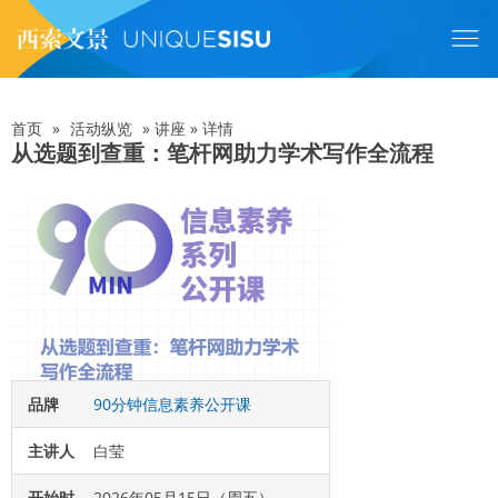
跳
转
到
主
要
内
首页
»
活动纵览
»
讲座
»
详情
面
容
从选题到查重：笔杆网助力学术写作全流程
包
屑
品牌
90分钟信息素养公开课
主讲人
白莹
开始时
2026年05月15日（周五）