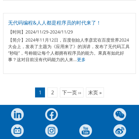
无代码编程&人人都是程序员的时代来了！
【时间】
2024/11/29-2024/11/29
【简介】
2024年11月12日，百度创始人李彦宏在百度世界2024
大会上，发表了主题为《应用来了》的演讲，发布了无代码工具
“秒哒”，号称能让每个人都拥有程序员的能力。果真有如此好
事？这对目前没有代码能力的人来...
更多
分
1
2
下一页 ››
末页 »
当
Page
下
末
前
一
页
页
页
页