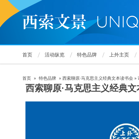
跳
转
到
主
要
内
容
首页
活动纵览
特色品牌
上外主页
首页
»
特色品牌
»
西索聊原·马克思主义经典文本读书会
»
面
西索聊原·马克思主义经典文
包
屑