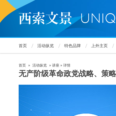
跳
转
到
主
要
内
容
首页
活动纵览
特色品牌
上外主页
首页
»
活动纵览
»
讲座
»
详情
面
无产阶级革命政党战略、策略
包
屑