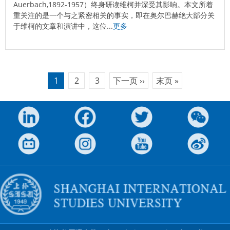
Auerbach,1892-1957）终身研读维柯并深受其影响。本文所着
重关注的是一个与之紧密相关的事实，即在奥尔巴赫绝大部分关
于维柯的文章和演讲中，这位...
更多
分
1
2
3
下一页 ››
末页 »
当
Page
Page
下
末
前
一
页
页
页
页