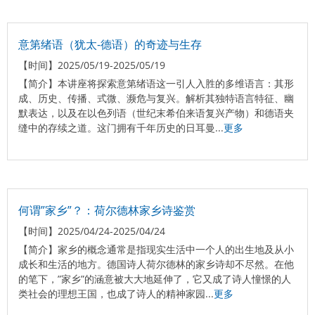
意第绪语（犹太-德语）的奇迹与生存
【时间】
2025/05/19-2025/05/19
【简介】
本讲座将探索意第绪语这一引人入胜的多维语言：其形
成、历史、传播、式微、濒危与复兴。解析其独特语言特征、幽
默表达，以及在以色列语（世纪末希伯来语复兴产物）和德语夹
缝中的存续之道。这门拥有千年历史的日耳曼...
更多
何谓”家乡”？：荷尔德林家乡诗鉴赏
【时间】
2025/04/24-2025/04/24
【简介】
家乡的概念通常是指现实生活中一个人的出生地及从小
成长和生活的地方。德国诗人荷尔德林的家乡诗却不尽然。在他
的笔下，”家乡”的涵意被大大地延伸了，它又成了诗人憧憬的人
类社会的理想王国，也成了诗人的精神家园...
更多